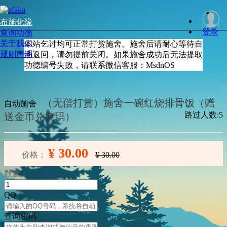
布施化缘
登录
查询功德
关于我们
本站乞讨均可正常打赏施舍。施舍后请耐心等待自
规则声明
动返回，请勿提前关闭。如果施舍成功后无法提取
功德编号失败，请联系微信客服：MsdnOS
（无偿打赏）施舍一碗红烧排骨饭（赠
自动施舍
路过人数:5
送金币兑换玛）
¥ 30.00
价格：
¥ 30.00
数量：
QQ：
查询密码